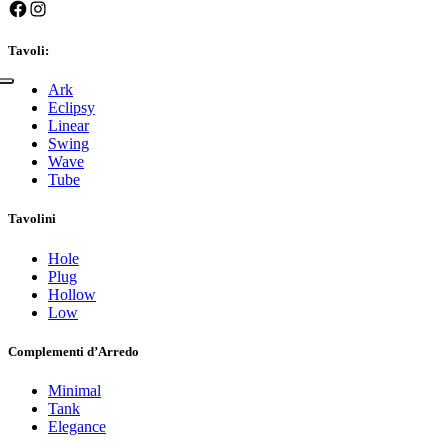
Facebook
Instagram
Tavoli:
Ark
Eclipsy
Linear
Swing
Wave
Tube
Tavolini
Hole
Plug
Hollow
Low
Complementi d’Arredo
Minimal
Tank
Elegance